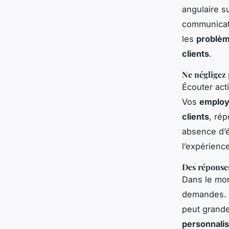
angulaire s
communicat
les
problè
clients
.
Ne négligez 
Écouter act
Vos
emplo
clients
, ré
absence d’é
l’expérience
Des réponses
Dans le mon
demandes. U
peut grande
personnalis