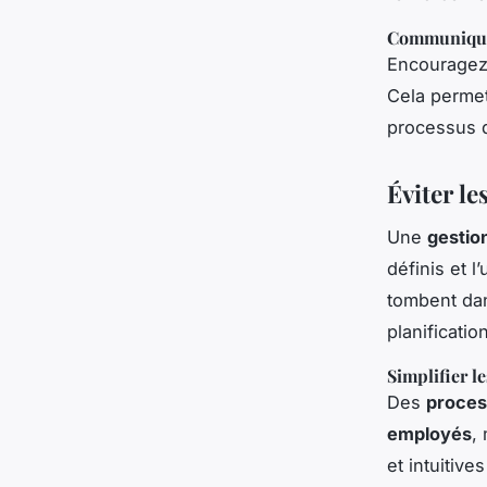
Communiquer
Encourage
Cela permet
processus d
Éviter le
Une
gestio
définis et l’
tombent da
planificati
Simplifier l
Des
proces
employés
,
et intuitive