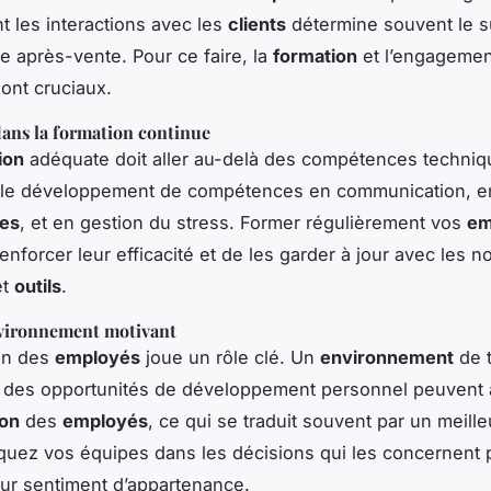
t les interactions avec les
clients
détermine souvent le 
ce après-vente. Pour ce faire, la
formation
et l’engagemen
ont cruciaux.
dans la formation continue
ion
adéquate doit aller au-delà des compétences techniqu
e le développement de compétences en communication, en
es
, et en gestion du stress. Former régulièrement vos
em
nforcer leur efficacité et de les garder à jour avec les n
et
outils
.
vironnement motivant
on des
employés
joue un rôle clé. Un
environnement
de t
et des opportunités de développement personnel peuvent
ion
des
employés
, ce qui se traduit souvent par un meille
liquez vos équipes dans les décisions qui les concernent 
eur sentiment d’appartenance.