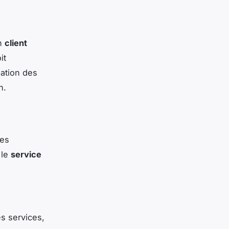
un
client
it
sation des
n.
les
 le
service
s services,