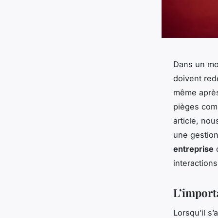
Dans un mo
doivent red
même après 
pièges comm
article, no
une gestion
entreprise
o
interactions
L’import
Lorsqu’il s