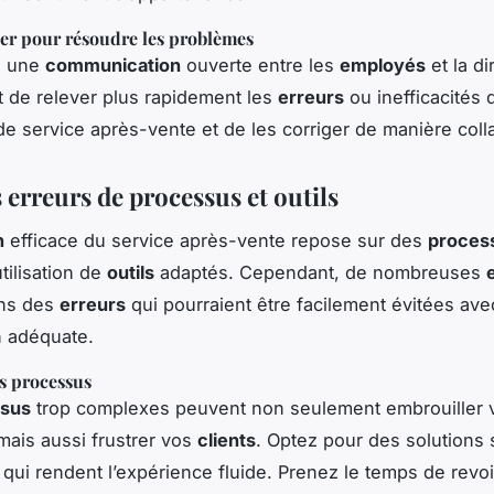
 pour résoudre les problèmes
z une
communication
ouverte entre les
employés
et la di
 de relever plus rapidement les
erreurs
ou inefficacités 
e service après-vente et de les corriger de manière colla
s erreurs de processus et outils
n
efficace du service après-vente repose sur des
proces
utilisation de
outils
adaptés. Cependant, de nombreuses
ns des
erreurs
qui pourraient être facilement évitées av
on adéquate.
es processus
sus
trop complexes peuvent non seulement embrouiller 
 mais aussi frustrer vos
clients
. Optez pour des solutions 
s qui rendent l’expérience fluide. Prenez le temps de revoi