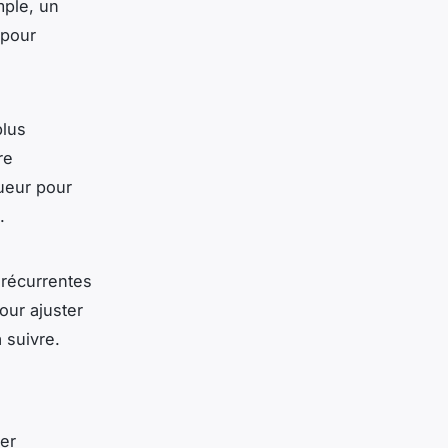
mple, un
 pour
plus
re
ueur pour
.
récurrentes
our ajuster
 suivre.
rer