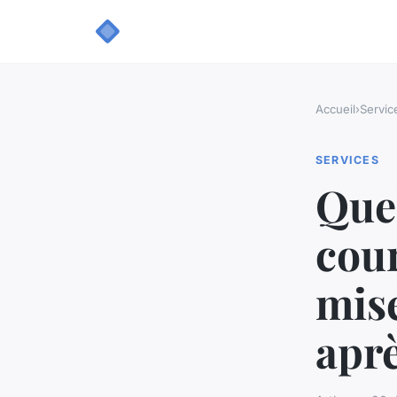
Accueil
›
Servic
SERVICES
Quel
cour
mise
aprè