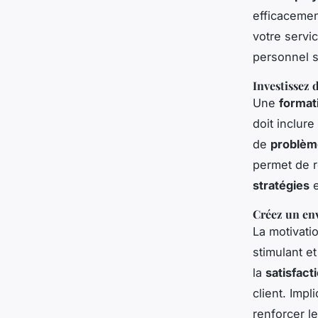
efficacemen
votre servi
personnel s
Investissez 
Une
format
doit inclur
de
problèm
permet de re
stratégies
Créez un en
La motivati
stimulant 
la
satisfact
client. Imp
renforcer l