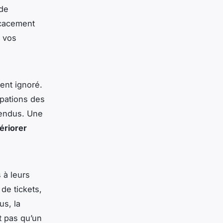
de
icacement
c vos
ent ignoré.
upations des
tendus. Une
ériorer
 à leurs
de tickets,
us, la
t pas qu’un