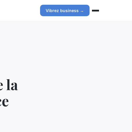
Vibrez business →
 la
ce