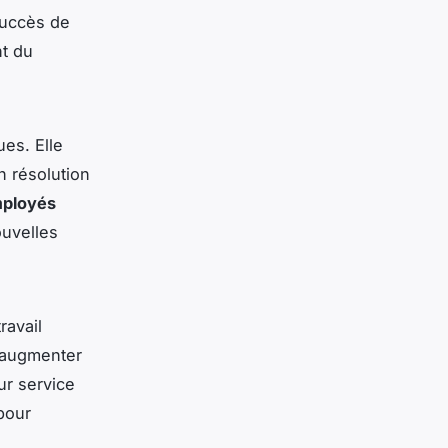
succès de
t du
es. Elle
 résolution
ployés
ouvelles
ravail
 augmenter
ur service
pour