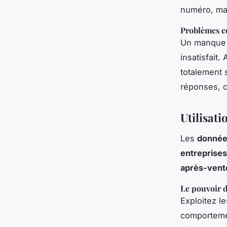
numéro, ma
Problèmes c
Un manque d
insatisfait
totalement 
réponses, c
Utilisati
Les
donné
entreprises
après-vent
Le pouvoir d
Exploitez l
comportem