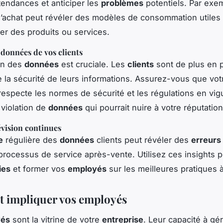
 tendances et anticiper les
problèmes
potentiels. Par exe
d’achat peut révéler des modèles de consommation utiles
r des produits ou services.
 données de vos clients
on des
données
est cruciale. Les
clients
sont de plus en 
 la sécurité de leurs informations. Assurez-vous que vot
especte les normes de sécurité et les régulations en vig
 violation de
données
qui pourrait nuire à votre réputation
évision continues
e
régulière des
données
clients peut révéler des
erreurs
processus de service après-vente. Utilisez ces insights p
ies
et former vos
employés
sur les meilleures pratiques à
t impliquer vos employés
yés
sont la vitrine de votre
entreprise
. Leur capacité à gé