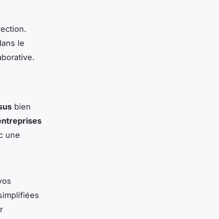
rection.
dans le
borative.
sus
bien
entreprises
ec une
vos
simplifiées
r