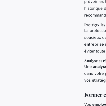
prévoir les
historique 
recommande
Protégez les
La protecti
soucieux de
entreprise
r
éviter toute
Analyse et r
Une
analys
dans votre 
vos
stratég
Former e
Vos
emplo